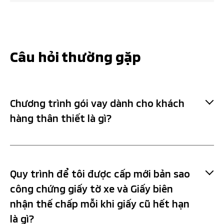
Câu hỏi thường gặp
Chương trình gói vay dành cho khách
hàng thân thiết là gì?
Gói vay
là gói vay đặc biệt có
Khách hàng thân thiết
Quy trình để tôi được cấp mới bản sao
lãi suất thấp hơn (tùy từng thời điểm chương trình)
công chứng giấy tờ xe và Giấy biên
so với lãi suất của gói vay Mitsubishi Auto Finance
nhận thế chấp mỗi khi giấy cũ hết hạn
thông thường, dành cho khách hàng đang sở hữu xe Ô
là gì?
tô Mitsubishi quay lại tiếp tục mua xe hoặc đổi xe cũ