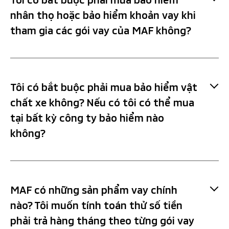
cá nhân (CMND/Hộ chiếu còn hiệu lực), và tùy theo
nhân thọ hoặc bảo hiểm khoản vay khi
loại hình giao dịch để mang thêm các giấy tờ tương
tham gia các gói vay của MAF không?
ứng cần thiết. Quý khách vui lòng liên hệ nhân viên
MAF tại showroom ô tô Mitsubishi gần nhất để được
hướng dẫn chi tiết.
Quý khách không bắt buộc phải mua bất kỳ bảo hiểm
Tôi có bắt buộc phải mua bảo hiểm vật
nhân thọ hay bảo hiểm khoản vay nào khi tham gia
chất xe không? Nếu có tôi có thể mua
chương trình MAF.
tại bất kỳ công ty bảo hiểm nào
không?
Quý khách phải mua bảo hiểm vật chất cho xe vì chiếc
MAF có những sản phẩm vay chính
xe sẽ là tài sản thế chấp cho khoản vay của Quý khách
nào? Tôi muốn tính toán thử số tiền
và đảm bảo chiếc xe luôn có bảo hiểm vật chất xe cho
phải trả hàng tháng theo từng gói vay
đến khi kết thúc thời hạn hiệu lực của Bộ hợp đồng tín