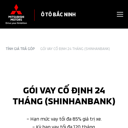
Ô TÔ BẮC NINH
TÍNH GIÁ TRẢ GÓP
GÓI VAY CỐ ĐỊNH 24 THÁNG (SHINHANBANK)
GÓI VAY CỐ ĐỊNH 24
THÁNG (SHINHANBANK)
– Hạn mức vay tối đa 85% giá trị xe.
– Kỳ hạn vay tối đa 120 tháng.